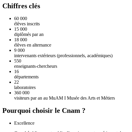
Chiffres clés
60 000
élèves inscrits
15 000
diplômés par an
18 000
élèves en alternance
9 000
intervenants extérieurs (professionnels, académiques)
550
enseignants-chercheurs
16
départements
22
laboratoires
360 000
visiteurs par an au MuAM I Musée des Arts et Métiers
Pourquoi choisir le Cnam ?
Excellence