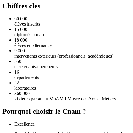
Chiffres clés
60 000
élèves inscrits
15 000
diplômés par an
18 000
élèves en alternance
9 000
intervenants extérieurs (professionnels, académiques)
550
enseignants-chercheurs
16
départements
22
laboratoires
360 000
visiteurs par an au MuAM I Musée des Arts et Métiers
Pourquoi choisir le Cnam ?
Excellence