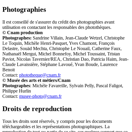
Photographies
Il est conseillé de s'assurer du crédit des photographies avant
utilisation en contactant les responsables des photothèques.
© Cnam production
Photographes:
Sandrine Villain, Jean-Claude Wetzel, Christophe
Le Toquin, Michèle Henri-Pasquet, Yves Chamont, François
Delastre, Souäd Mechta, Christophe Le Nouail, Catherine Faux,
Nathanaël Mergui, Michel Bonnefoy, Michel Toussaint, Tristan
Paviot, Nicolas Tavernier/REA, Christian Dao, Patricia Haim, Jean-
Claude Lavaissière, Stéphane Lavoué, Yvan Boude, Laurence
Benoit
Contact:
phototheque@cnam.fr
© Musée des arts et métiers/Cnam
Photographes
: Michèle Favareille, Sylvain Pelly, Pascal Faligot,
Philippe Hurlin
Contact:
musee-photo@cnam.fr
Droits de reproduction
Tous les droits sont réservés, y compris pour les documents
téléchargeables et les représentations photographiques. La
reproduction de tout ou partie de ce site, sur quelque support que ce