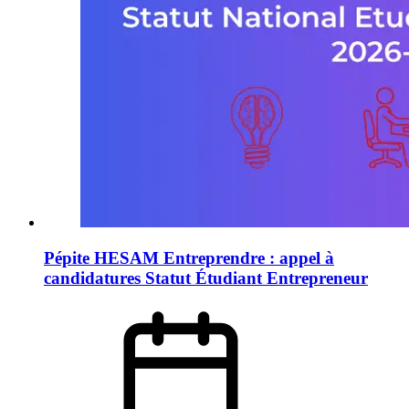
Pépite HESAM Entreprendre : appel à
candidatures Statut Étudiant Entrepreneur