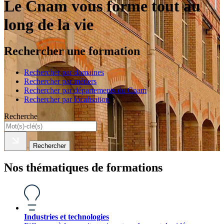
Le Cnam vous forme tout au
long de la vie
Rechercher une formation
Rechercher par domaines
Rechercher par métiers
Rechercher par départements du Cnam
Rechercher par localisation
Recherche
Rechercher
Nos thématiques de formations
Industries et technologies