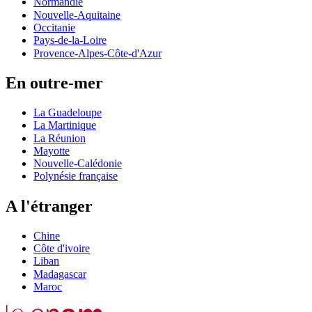
Normandie
Nouvelle-Aquitaine
Occitanie
Pays-de-la-Loire
Provence-Alpes-Côte-d'Azur
En outre-mer
La Guadeloupe
La Martinique
La Réunion
Mayotte
Nouvelle-Calédonie
Polynésie française
A l'étranger
Chine
Côte d'ivoire
Liban
Madagascar
Maroc