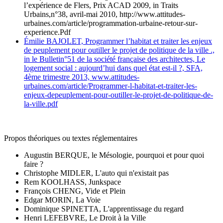
l’expérience de Flers, Prix ACAD 2009, in Traits
Urbains,n°38, avril-mai 2010, http://www.attitudes-
urbaines.com/article/programmation-urbaine-retour-sur-
experience.Pdf
Émilie BAJOLET, Programmer l’habitat et traiter les enjeux
de peuplement pour outiller le projet de politique de la ville .,
in le Bulletin°51 de la société française des architectes, Le
logement social : aujourd’hui dans quel état est-il ?, SFA,
4ème trimestre 2013, www.attitudes-
urbaines.com/article/Programmer-l-habitat-et-traiter-les-
enjeux-depeuplement-pour-outiller-le-projet-de-politique-de-
la-ville.pdf
Propos théoriques ou textes réglementaires
Augustin BERQUE, le Mésologie, pourquoi et pour quoi
faire ?
Christophe MIDLER, L'auto qui n'existait pas
Rem KOOLHASS, Junkspace
François CHENG, Vide et Plein
Edgar MORIN, La Voie
Dominique SPINETTA, L'apprentissage du regard
Henri LEFEBVRE, Le Droit à la Ville