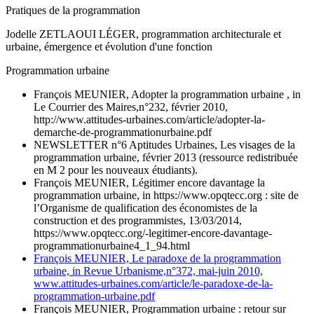
Pratiques de la programmation
Jodelle ZETLAOUI LÉGER, programmation architecturale et
urbaine, émergence et évolution d'une fonction
Programmation urbaine
François MEUNIER, Adopter la programmation urbaine , in
Le Courrier des Maires,n°232, février 2010,
http://www.attitudes-urbaines.com/article/adopter-la-
demarche-de-programmationurbaine.pdf
NEWSLETTER n°6 Aptitudes Urbaines, Les visages de la
programmation urbaine, février 2013 (ressource redistribuée
en M 2 pour les nouveaux étudiants).
François MEUNIER, Légitimer encore davantage la
programmation urbaine, in https://www.opqtecc.org : site de
l’Organisme de qualification des économistes de la
construction et des programmistes, 13/03/2014,
https://www.opqtecc.org/-legitimer-encore-davantage-
programmationurbaine4_1_94.html
François MEUNIER, Le paradoxe de la programmation
urbaine, in Revue Urbanisme,n°372, mai-juin 2010,
www.attitudes-urbaines.com/article/le-paradoxe-de-la-
programmation-urbaine.pdf
François MEUNIER, Programmation urbaine : retour sur