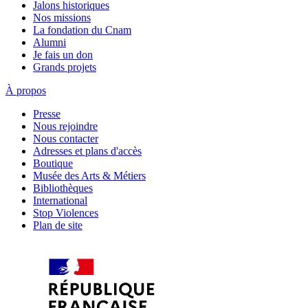
Jalons historiques
Nos missions
La fondation du Cnam
Alumni
Je fais un don
Grands projets
À propos
Presse
Nous rejoindre
Nous contacter
Adresses et plans d'accès
Boutique
Musée des Arts & Métiers
Bibliothèques
International
Stop Violences
Plan de site