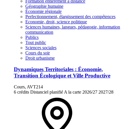
Formation entièrement à distance
Géographie humaine
Économie régionale
Perfectionnement, élargissement des compétences
Economie, droit, science politique
Sciences humaines, langues, pédagogie, information
communication
Publics
Tout public
Sciences sociales
Cours du soir
Droit urbanisme
Dynamiques Territoriales : Économie,
Transition Écologique et Ville Productive
Cours, AVT214
6 crédits
Distanciel planifié
A la carte
2026/27
2027/28