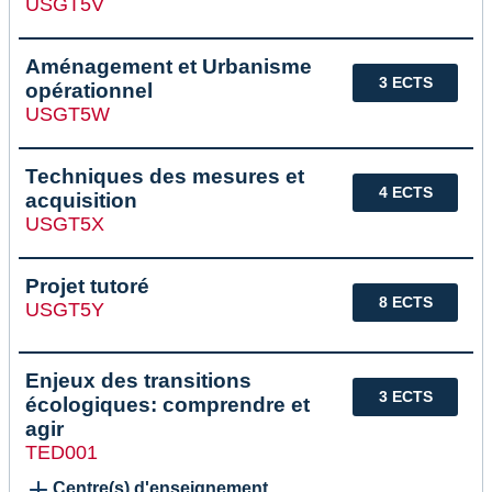
USGT5V
Aménagement et Urbanisme
3 ECTS
opérationnel
USGT5W
Techniques des mesures et
4 ECTS
acquisition
USGT5X
Projet tutoré
8 ECTS
USGT5Y
Enjeux des transitions
3 ECTS
écologiques: comprendre et
agir
TED001
Centre(s) d'enseignement