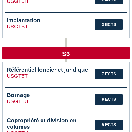
USGT5H
Implantation
3 ECTS
USGT5J
S6
Référentiel foncier et juridique
7 ECTS
USGT5T
Bornage
6 ECTS
USGT5U
Copropriété et division en
5 ECTS
volumes