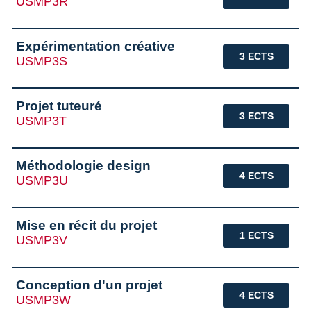
USMP3R
Expérimentation créative
3 ECTS
USMP3S
Projet tuteuré
3 ECTS
USMP3T
Méthodologie design
4 ECTS
USMP3U
Mise en récit du projet
1 ECTS
USMP3V
Conception d'un projet
4 ECTS
USMP3W