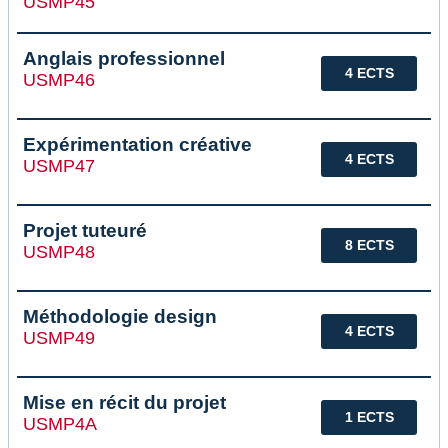
USMP45
Anglais professionnel
4 ECTS
USMP46
Expérimentation créative
4 ECTS
USMP47
Projet tuteuré
8 ECTS
USMP48
Méthodologie design
4 ECTS
USMP49
Mise en récit du projet
1 ECTS
USMP4A