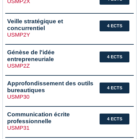
USMP2X
Veille stratégique et
4 ECTS
concurrentiel
USMP2Y
Génèse de l'idée
4 ECTS
entrepreneuriale
USMP2Z
Approfondissement des outils
4 ECTS
bureautiques
USMP30
Communication écrite
4 ECTS
professionnelle
USMP31