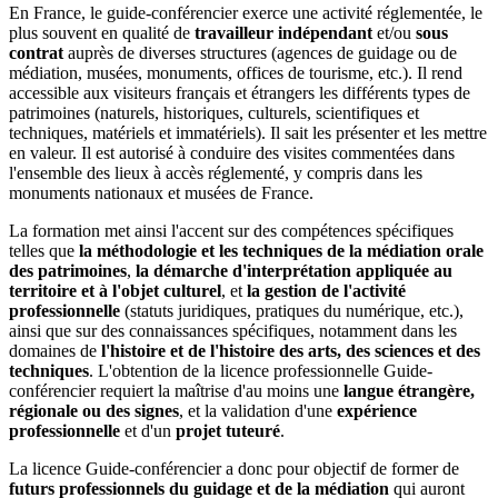
En France, le guide-conférencier exerce une activité réglementée, le
plus souvent en qualité de
travailleur indépendant
et/ou
sous
contrat
auprès de diverses structures (agences de guidage ou de
médiation, musées, monuments, offices de tourisme, etc.). Il rend
accessible aux visiteurs français et étrangers les différents types de
patrimoines (naturels, historiques, culturels, scientifiques et
techniques, matériels et immatériels). Il sait les présenter et les mettre
en valeur. Il est autorisé à conduire des visites commentées dans
l'ensemble des lieux à accès réglementé, y compris dans les
monuments nationaux et musées de France.
La formation met ainsi l'accent sur des compétences spécifiques
telles que
la méthodologie et les techniques de la médiation orale
des patrimoines
,
la démarche d'interprétation appliquée au
territoire et à l'objet culturel
, et
la gestion de l'activité
professionnelle
(statuts juridiques, pratiques du numérique, etc.),
ainsi que sur des connaissances spécifiques, notamment dans les
domaines de
l'histoire et de l'histoire des arts, des sciences et des
techniques
. L'obtention de la licence professionnelle Guide-
conférencier requiert la maîtrise d'au moins une
langue étrangère,
régionale ou des signes
, et la validation d'une
expérience
professionnelle
et d'un
projet tuteuré
.
La licence Guide-conférencier a donc pour objectif de former de
futurs professionnels du guidage et de la médiation
qui auront