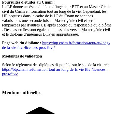
Poursuites d'études au Cnam :
La LP donne accès au diplôme d’ingénieur BTP et au Master Génie
civil du Cnam en formation tout au long de la vie. Cependant, les
UE acquises dans le cadre de la LP du Cnam ne sont pas
valorisables une seconde fois en Master génie civil et seront
remplacées par d’autres UE après accord du responsable du diplôme
. Des passerelles sont également possibles vers le Master génie civil
et le diplôme d’ingénieur BTP en apprentissage.
Page web du diplôme :
https://btp.cnam.fr/formation-tout-au-long-
de-la-vie-ftlv-/licences-pros-ftlv-/
Modalités de validation
Selon le règlement des diplômes disponible sur le site de la chaire :
https://btp.cnam.fr/formation-tout-au-long-de-la-vie-ftlv-/licences-
pros-ftlv-/
Mentions officielles