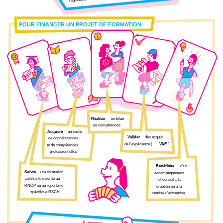
POUR FINANCER UN PROJET DE FORMATION
Réaliser
un bilan
de compétences
Acquérir
un socle
Valider
des acquis
de connaissances
de l’expérience (
VAE
)
et de compétences
professionnelles
Bénéficier
d’un
Suivre
une formation
accompagnement
certifiante inscrite au
et conseil à la
RNCP ou au répertoire
création ou à la
spécifique RSCH
reprise d’entreprise