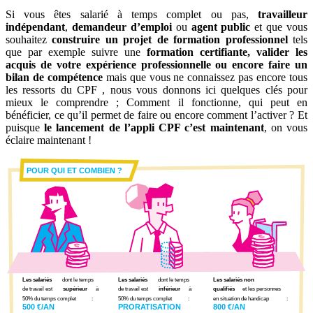
Si vous êtes salarié à temps complet ou pas,
travailleur
indépendant
,
demandeur d’emploi
ou
agent public
et que vous
souhaitez
construire un projet de formation professionnel
tels
que par exemple suivre une
formation certifiante, valider les
acquis de votre expérience professionnelle ou encore faire un
bilan de compétence
mais que vous ne connaissez pas encore tous
les ressorts du CPF , nous vous donnons ici quelques clés pour
mieux le comprendre ; Comment il fonctionne, qui peut en
bénéficier, ce qu’il permet de faire ou encore comment l’activer ? Et
puisque
le lancement de l’appli CPF c’est maintenant
, on vous
éclaire maintenant !
POUR QUI ET COMBIEN ?
Les salariés
dont le temps
Les salariés
dont le temps
Les salariés non
de travail est
supérieur
à
de travail est
inférieur
à
qualifiés
et les personnes
50% du temps complet
:
50% du temps complet
:
en situation de handicap
:
500 €/AN
PRORATISATION
800 €/AN