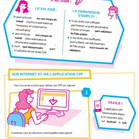
À RETENIR !
LE SALARIÉ
:
LE DEMANDEUR
D’EMPLOI
:
peut se former
sur son temps de
si ses droits sont suffisants,
travail
(soumis à autorisation de
peut financer un projet personnalisé
l’employeur en conservant sa
d’accès à l’emploi
rémunération)
;
sans validation
de Pôle emploi
peut se former
;
hors temps de
si ses droits sont insuffisants,
travail
(sans autorisation et
pourra obtenir une aide financière
rémunération supplémentaire)
;
de Pôle emploi
est le
seul décisionnaire
sous couvert de
quant
validation
à l’utilisation de ses droits CPF.
.
SUR INTERNET ET VIA L’APPLICATION CPF
Voici la marche à suivre pour utiliser son CPF sur Internet
:
1
FACILE
!
L’application CPF
est accessible depuis
le 21 novembre 2019
sur
Android
et
iOS
Connectez-vous au site www.moncompteformation.gouv.fr