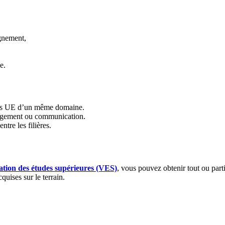
ignement,
ge.
e des UE d’un même domaine.
agement ou communication.
entre les filières.
ation des études supérieures (VES)
, vous pouvez obtenir tout ou par
quises sur le terrain.