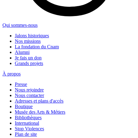
Qui sommes-nous
Jalons historiques
Nos missions
La fondation du Cnam
Alumni
Je fais un don
Grands projets
À propos
Presse
Nous rejoindre
Nous contacter
Adresses et plans d'accès
Boutique
Musée des Arts & Métiers
Bibliothèques
International
Stop Violences
Plan de site