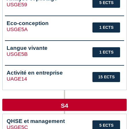
5 ECTS
USGE59
Eco-conception
1 ECTS
USGE5A
Langue vivante
1 ECTS
USGE5B
Activité en entreprise
15 ECTS
UAGE14
S4
QHSE et management
5 ECTS
USGE5C