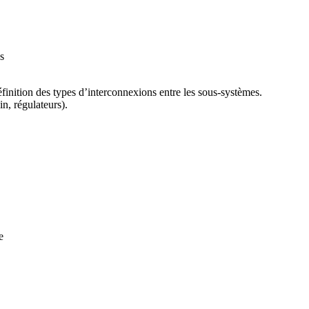
s
éfinition des types d’interconnexions entre les sous-systèmes.
n, régulateurs).
e