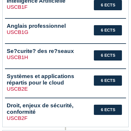
Intelligence Artificielle
6 ECTS
USCB1F
Anglais professionnel
6 ECTS
USCB1G
Se?curite? des re?seaux
6 ECTS
USCB1H
Systèmes et applications
6 ECTS
répartis pour le cloud
USCB2E
Droit, enjeux de sécurité,
6 ECTS
conformité
USCB2F