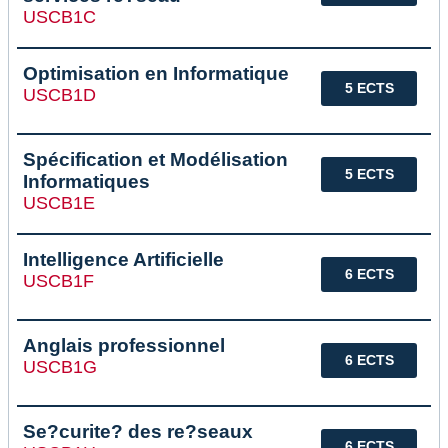
USCB1C
Optimisation en Informatique
5 ECTS
USCB1D
Spécification et Modélisation
5 ECTS
Informatiques
USCB1E
Intelligence Artificielle
6 ECTS
USCB1F
Anglais professionnel
6 ECTS
USCB1G
Se?curite? des re?seaux
6 ECTS