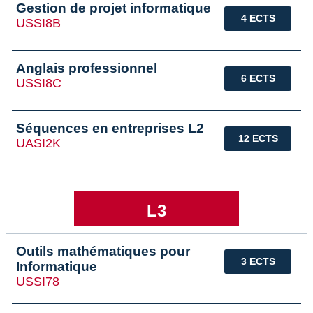
Gestion de projet informatique
4 ECTS
USSI8B
Anglais professionnel
6 ECTS
USSI8C
Séquences en entreprises L2
12 ECTS
UASI2K
L3
Outils mathématiques pour
3 ECTS
Informatique
USSI78