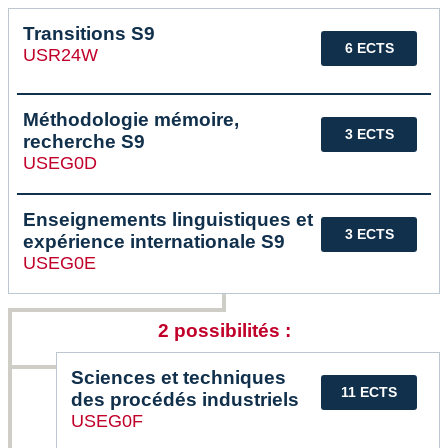
Transitions S9
6 ECTS
USR24W
Méthodologie mémoire,
3 ECTS
recherche S9
USEG0D
Enseignements linguistiques et
3 ECTS
expérience internationale S9
USEG0E
2 possibilités :
Sciences et techniques
11 ECTS
des procédés industriels
USEG0F