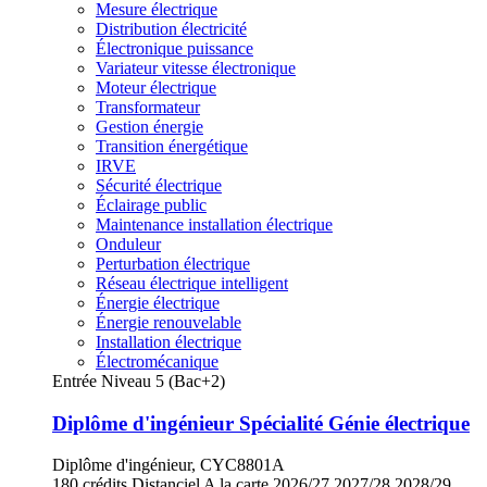
Mesure électrique
Distribution électricité
Électronique puissance
Variateur vitesse électronique
Moteur électrique
Transformateur
Gestion énergie
Transition énergétique
IRVE
Sécurité électrique
Éclairage public
Maintenance installation électrique
Onduleur
Perturbation électrique
Réseau électrique intelligent
Énergie électrique
Énergie renouvelable
Installation électrique
Électromécanique
Entrée Niveau 5 (Bac+2)
Diplôme d'ingénieur Spécialité Génie électrique
Diplôme d'ingénieur, CYC8801A
180 crédits
Distanciel
A la carte
2026/27
2027/28
2028/29