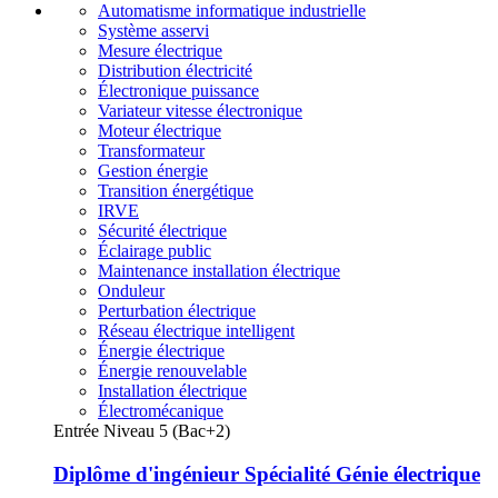
Automatisme informatique industrielle
Système asservi
Mesure électrique
Distribution électricité
Électronique puissance
Variateur vitesse électronique
Moteur électrique
Transformateur
Gestion énergie
Transition énergétique
IRVE
Sécurité électrique
Éclairage public
Maintenance installation électrique
Onduleur
Perturbation électrique
Réseau électrique intelligent
Énergie électrique
Énergie renouvelable
Installation électrique
Électromécanique
Entrée Niveau 5 (Bac+2)
Diplôme d'ingénieur Spécialité Génie électrique