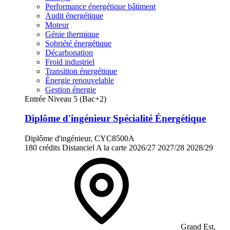
Performance énergétique bâtiment
Audit énergétique
Moteur
Génie thermique
Sobriété énergétique
Décarbonation
Froid industriel
Transition énergétique
Énergie renouvelable
Gestion énergie
Entrée Niveau 5 (Bac+2)
Diplôme d'ingénieur Spécialité Énergétique
Diplôme d'ingénieur, CYC8500A
180 crédits
Distanciel
A la carte
2026/27
2027/28
2028/29
Grand Est,