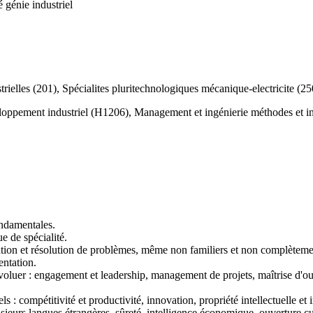
é génie industriel
elles (201), Spécialites pluritechnologiques mécanique-electricite (25
oppement industriel (H1206), Management et ingénierie méthodes et in
ondamentales.
e de spécialité.
ation et résolution de problèmes, même non familiers et non complètement 
entation.
ire évoluer : engagement et leadership, management de projets, maîtrise 
: compétitivité et productivité, innovation, propriété intellectuelle et i
lusieurs langues étrangères, sûreté, intelligence économique, ouverture cu