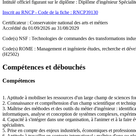
Intitulé officiel figurant sur le diplôme : Diplôme d'ingénieur Spécialit
Inscrit au RNCP - Code de la fiche : RNCP39130
Certificateur : Conservatoire national des arts et métiers
Accrédité du 01/09/2026 au 31/08/2029
Code(s) NSF : Technologies de commandes des transformations industri
Code(s) ROME : Management et ingénierie études, recherche et dével
(H2502)
Compétences et débouchés
Compétences
1. Aptitude à mobiliser les ressources d'un large champ de sciences f
2. Connaissance et compréhension d'un champ scientifique et techniqu
3. Maîtrise des méthodes et des outils du métier d'ingénieur : identific
informatiques, analyse et conception de systèmes complexes, expérim
4. Capacité à s'intégrer dans une organisation, à l'animer et à la fa
spécialistes.
5. Prise en compte des enjeux industriels, économiques et professionnels 
6. Aptitude à travailler en contexte international : maîtrise d'une ou p