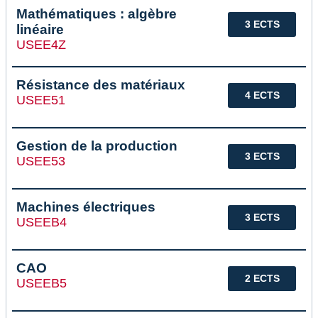
Mathématiques : algèbre
3 ECTS
linéaire
USEE4Z
Résistance des matériaux
4 ECTS
USEE51
Gestion de la production
3 ECTS
USEE53
Machines électriques
3 ECTS
USEEB4
CAO
2 ECTS
USEEB5