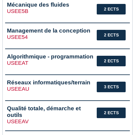
Mécanique des fluides
2 ECTS
USEE5B
Management de la conception
2 ECTS
USEE54
Algorithmique - programmation
2 ECTS
USEEAT
Réseaux informatiques/terrain
3 ECTS
USEEAU
Qualité totale, démarche et
2 ECTS
outils
USEEAV