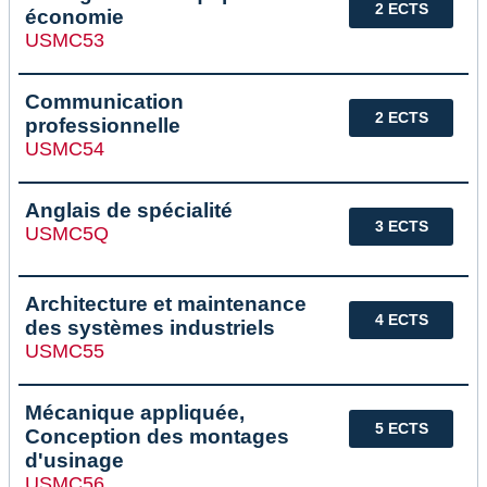
2 ECTS
économie
USMC53
Communication
2 ECTS
professionnelle
USMC54
Anglais de spécialité
3 ECTS
USMC5Q
Architecture et maintenance
4 ECTS
des systèmes industriels
USMC55
Mécanique appliquée,
5 ECTS
Conception des montages
d'usinage
USMC56