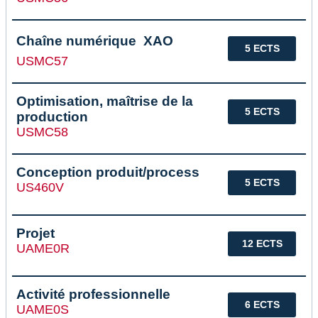
Chaîne numérique  XAO
5 ECTS
USMC57
Optimisation, maîtrise de la
5 ECTS
production
USMC58
Conception produit/process
5 ECTS
US460V
Projet
12 ECTS
UAME0R
Activité professionnelle
6 ECTS
UAME0S