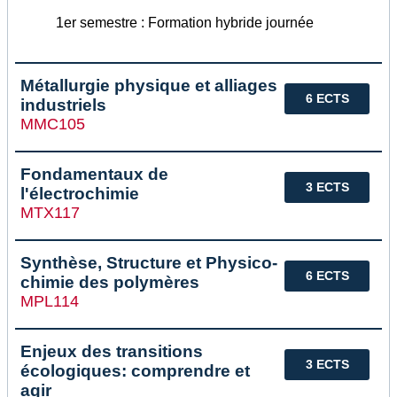
1er semestre : Formation hybride journée
Métallurgie physique et alliages
6 ECTS
industriels
MMC105
Fondamentaux de
3 ECTS
l'électrochimie
MTX117
Synthèse, Structure et Physico-
6 ECTS
chimie des polymères
MPL114
Enjeux des transitions
3 ECTS
écologiques: comprendre et
agir