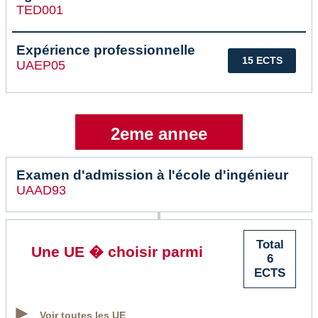
TED001
Expérience professionnelle
15 ECTS
UAEP05
2eme annee
Examen d'admission à l'école d'ingénieur
UAAD93
Total
Une UE � choisir parmi
6
ECTS
Voir toutes les UE