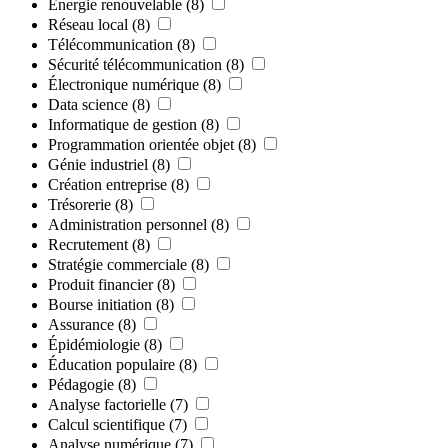
Énergie renouvelable
(8)
Réseau local
(8)
Télécommunication
(8)
Sécurité télécommunication
(8)
Électronique numérique
(8)
Data science
(8)
Informatique de gestion
(8)
Programmation orientée objet
(8)
Génie industriel
(8)
Création entreprise
(8)
Trésorerie
(8)
Administration personnel
(8)
Recrutement
(8)
Stratégie commerciale
(8)
Produit financier
(8)
Bourse initiation
(8)
Assurance
(8)
Épidémiologie
(8)
Éducation populaire
(8)
Pédagogie
(8)
Analyse factorielle
(7)
Calcul scientifique
(7)
Analyse numérique
(7)