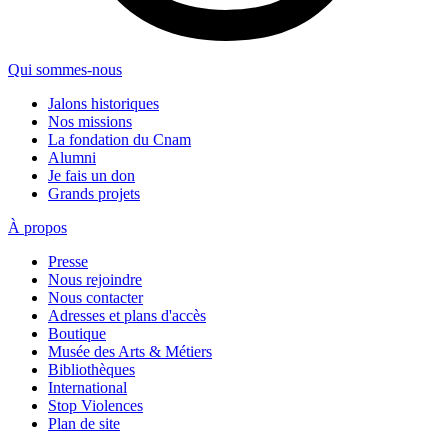
Qui sommes-nous
Jalons historiques
Nos missions
La fondation du Cnam
Alumni
Je fais un don
Grands projets
À propos
Presse
Nous rejoindre
Nous contacter
Adresses et plans d'accès
Boutique
Musée des Arts & Métiers
Bibliothèques
International
Stop Violences
Plan de site