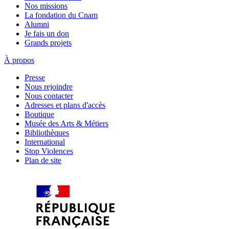
Nos missions
La fondation du Cnam
Alumni
Je fais un don
Grands projets
À propos
Presse
Nous rejoindre
Nous contacter
Adresses et plans d'accès
Boutique
Musée des Arts & Métiers
Bibliothèques
International
Stop Violences
Plan de site