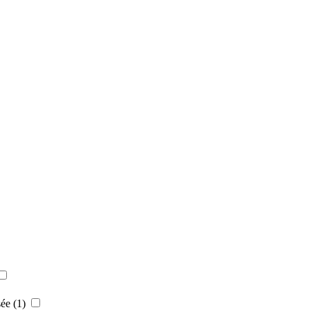
sée
(1)