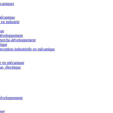
écaniques
 mécanique
en industrie
que
-développement
echerche-développement
fique
nception industrielle en mécanique
le en mécanique
e, électrique
t développement
nne