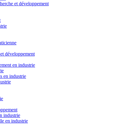
cherche et développement
t
trie
aticienne
e et développement
ement en industrie
ie
s en industrie
ustrie
ie
loppement
n industrie
le en industrie