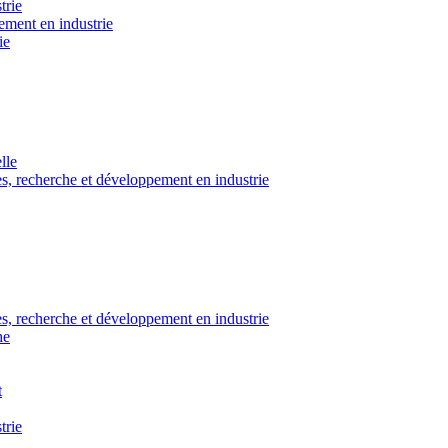
trie
ement en industrie
ie
lle
es, recherche et développement en industrie
es, recherche et développement en industrie
he
t
trie