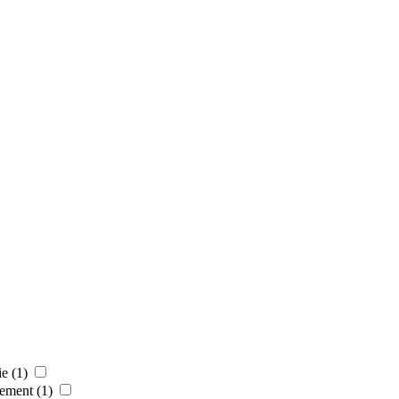
ie
(1)
pement
(1)