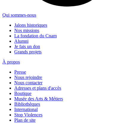
Qui sommes-nous
Jalons historiques
Nos missions
La fondation du Cnam
Alumni
Je fais un don
Grands projets
À propos
Presse
Nous rejoindre
Nous contacter
Adresses et plans d'accès
Boutique
Musée des Arts & Métiers
Bibliothèques
International
Stop Violences
Plan de site