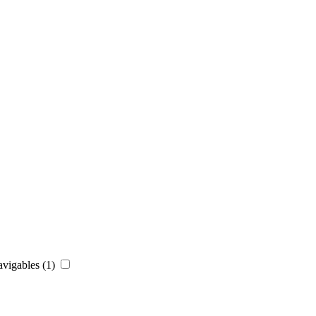
avigables
(1)