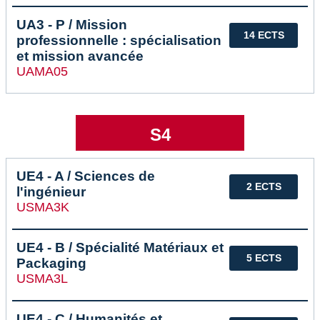
UA3 - P / Mission
14 ECTS
professionnelle : spécialisation
et mission avancée
UAMA05
S4
UE4 - A / Sciences de
2 ECTS
l'ingénieur
USMA3K
UE4 - B / Spécialité Matériaux et
5 ECTS
Packaging
USMA3L
UE4 - C / Humanités et