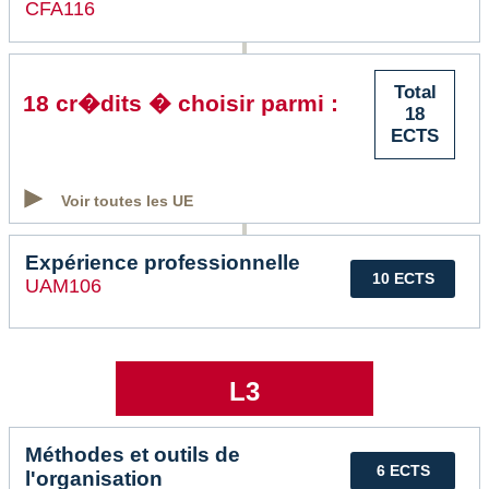
CFA116
Total
18 cr�dits � choisir parmi :
18
ECTS
Voir toutes les UE
Expérience professionnelle
10 ECTS
UAM106
L3
Méthodes et outils de
6 ECTS
l'organisation