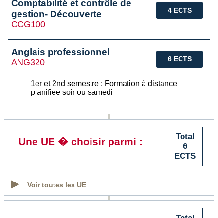
Comptabilité et contrôle de
4 ECTS
gestion- Découverte
CCG100
Anglais professionnel
6 ECTS
ANG320
1er et 2nd semestre : Formation à distance
planifiée soir ou samedi
Total
Une UE � choisir parmi :
6
ECTS
Voir toutes les UE
Total