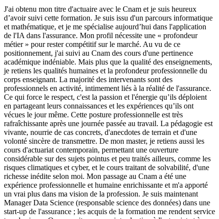
J'ai obtenu mon titre d'actuaire avec le Cnam et je suis heureux
d’avoir suivi cette formation. Je suis issu d'un parcours informatique
et mathématique, et je me spécialise aujourd’hui dans l'application
de l'IA dans l'assurance. Mon profil nécessite une « profondeur
métier » pour rester compétitif sur le marché. Au vu de ce
positionnement, j'ai suivi au Cnam des cours d'une pertinence
académique indéniable. Mais plus que la qualité des enseignements,
je retiens les qualités humaines et la profondeur professionnelle du
corps enseignant. La majorité des intervenants sont des
professionnels en activité, intimement liés à la réalité de l'assurance.
Ce qui force le respect, c'est la passion et l'énergie qu’ils déploient
en partageant leurs connaissances et les expériences qu’ils ont
vécues le jour même. Cette posture professionnelle est très
rafraîchissante après une journée passée au travail. La pédagogie est
vivante, nourrie de cas concrets, d'anecdotes de terrain et d'une
volonté sincère de transmettre. De mon master, je retiens aussi les
cours d'actuariat contemporain, permettant une ouverture
considérable sur des sujets pointus et peu traités ailleurs, comme les
risques climatiques et cyber, et le cours traitant de solvabilité, d'une
richesse inédite selon moi. Mon passage au Cnam a été une
expérience professionnelle et humaine enrichissante et m'a apporté
un vrai plus dans ma vision de la profession. Je suis maintenant
Manager Data Science (responsable science des données) dans une
start-up de l'assurance ; les acquis de la formation me rendent service