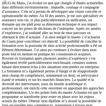
(IRA) du Mans, j’ai évolué en tant que chargée d’études actuarielles
dans différents environnements : mutuelle, courtage et compagnie
d’assurance. Cela m’a permis de développer une vision concrète et
opérationnelle du métier. Au fil des années, je me suis spécialisée en
assurance non-vie, et plus particulièrement en tarification, un
domaine qui me plaît pour sa dimension technique et son impact
concret sur les prises de décisions de l’entreprise. Après six années
d’expérience, j’ai souhaité aller au bout de mon parcours en
obtenant le titre d’actuaire. J’ai ainsi intégré le master 2 d’actuariat
du Cnam pour concrétiser cet objectif. La possibilité de concilier la
formation avec la poursuite de mon activité professionnelle a été un
élément déterminant. J’ai ainsi pu continuer à évoluer dans mon
poste tout en mettant en pratique les connaissances acquises.
Revenir en formation après plusieurs années d’expérience s’est
également révélé particulièrement enrichissant, certaines notions
faisant directement écho à des situations rencontrées en entreprise.
La formation m’a également permis d’élargir et de réapprofondir
mon champ de compétences, notamment en droit, en prévoyance
(santé et retraite), et sur les marchés financiers. La qualité et la
diversité des intervenants, issus du monde académique et
professionnel, ont enrichi cette ouverture en apportant des approches
complémentaires. Un des points forts du master Actuariat est que le
programme se transforme pour rester en phase avec les enjeux
actuels du métier. Obtenir mon diplôme m’a donné la possibilité de
faire reconnaître mes compétences, notamment à travers mon