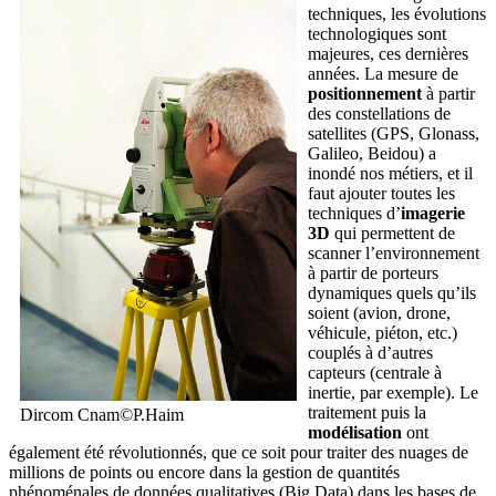
techniques, les évolutions
technologiques sont
majeures, ces dernières
années. La mesure de
positionnement
à partir
des constellations de
satellites (GPS, Glonass,
Galileo, Beidou) a
inondé nos métiers, et il
faut ajouter toutes les
techniques d’
imagerie
3D
qui permettent de
scanner l’environnement
à partir de porteurs
dynamiques quels qu’ils
soient (avion, drone,
véhicule, piéton, etc.)
couplés à d’autres
capteurs (centrale à
inertie, par exemple). Le
traitement puis la
Dircom Cnam©P.Haim
modélisation
ont
également été révolutionnés, que ce soit pour traiter des nuages de
millions de points ou encore dans la gestion de quantités
phénoménales de données qualitatives (Big Data) dans les bases de