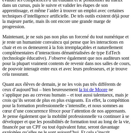
dans un cursus, puis le suivre et valider les étapes de son
apprentissage, et même l’aider à trouver un emploi avec certaines
techniques d’intelligence artificielle. De tels outils existent déjà pour
la majeure partie, mais ils ont encore une grande marge de
progression.
Maintenant, je ne suis pas non plus un forcené du tout numérique et
je reste un humaniste convaincu qui pense que les interactions en
chair et en os demeurent à la fois irremplaçables et naturellement
complémentaires d’interactions dématérialisées de type EdTech
(technologie éducative). J’observe également que nos auditeurs sont
pour la plupart vraiment contents de revenir dans nos salles de cours,
de pouvoir interagir entre eux et avec leurs professeurs, et je trouve
cela rassurant.
Quant aux élèves de demain, je ne les vois pas très différents de
ceux d’aujourd’hui – bien heureusement
la loi de Moore
ne
s’applique pas au cerveau humain – et tout aussi talentueux, mais je
crois qu’ils seront de plus en plus exigeants. En effet, la compétition
pour la formation professionnelle s’intensifie, et nous sommes au
cœur d’une concurrence féroce pour l’attention de nos apprenants.
Je pense également que la mobilité professionnelle va continuer à se
développer et que les possibilités de formation tout au long de la vie,
financée par un CPF ou tout équivalent futur, seront davantage
exploitées qu’elles ne le sont aujourd’hui. Et cela s’inscrit