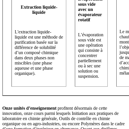
sous vide
Extraction liquide-
avec un
liquide
évaporateur
rotatif
Le mo
L'extraction liquide-
L’évaporation
chauf
liquide est une méthode de
sous vide est
mont
purification basée sur la
une opération
l’obj
différence de solubilité
qui consiste à
jusqu
d’un composé chimique
concentrer
de ma
dans deux phases non
partiellement
d’acc
miscibles (une phase
ou à sec une
chim
aqueuse et une phase
solution ou
mélan
organique).
suspension.
Onze unités d’enseignement
profitent désormais de cette
innovation, onze cours parmi lesquels Initiation aux pratiques de
laboratoire en chimie générale, Outils de contrôle en chimie
organique ou en agro-industries, ou encore Polymères dans le cadre
d’une formation d’ingénieur en alternance. Quant aux diplômes