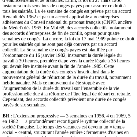
d’établissements et de branches. Enfin, la loi du 27 mars 1956
instaurera trois semaines de congés payés pour assurer ce droit à
tous les salariés. La 4e semaine de congés est prévue par un accord
Renault dès 1962 et par un accord applicable aux entreprises
adhérentes du Conseil national du patronat français (CNPF, ancêtre
du Medef) dès 1965. En Mai 68, des accords collectifs, notamment
des accords d’entreprises de fin de conflit, optent pour quatre
semaines de congés. Là encore, la loi du 17 mai 1969 pointe ce droit
pour les salariés qui ne sont pas déjà couverts par un accord
collectif. La 5e semaine de congés payés est planifiée par
l’ordonnance du 16 janvier 1982, instaurant la durée légale du
travail à 39 heures, première étape vers la durée légale à 35 heures
qui devait être instituée avant la fin de l’année 1985. Cette
augmentation de la durée des congés s’inscrit ainsi dans le
mouvement général de réduction de la durée du travail, notamment
hebdomadaire. Mais ce mouvement a été stoppé avec
l’augmentation de la durée du travail sur l’ensemble de la vie
professionnelle due à la réforme de l’âge légal de départ en retraite.
Cependant, des accords collectifs prévoient une durée de congés
payés de six semaines.
BR
: L'extension progressive — 3 semaines en 1956, 4 en 1969, 5
en 1982 — a profondément reconfiguré le rythme collectif de la
société française. Le temps des vacances est devenu un « temps
social » central, structurant l'année entière : fermetures d'usines en