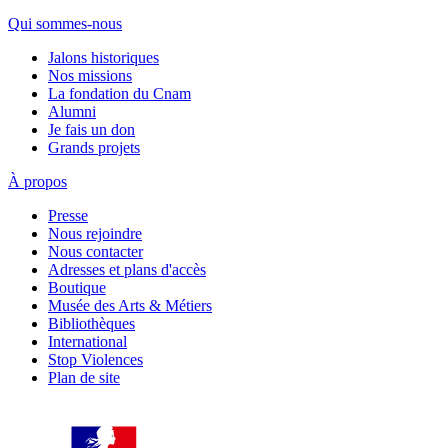
Qui sommes-nous
Jalons historiques
Nos missions
La fondation du Cnam
Alumni
Je fais un don
Grands projets
À propos
Presse
Nous rejoindre
Nous contacter
Adresses et plans d'accès
Boutique
Musée des Arts & Métiers
Bibliothèques
International
Stop Violences
Plan de site