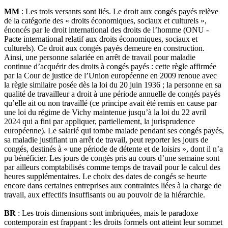
MM
: Les trois versants sont liés. Le droit aux congés payés relève
de la catégorie des « droits économiques, sociaux et culturels »,
énoncés par le droit international des droits de l’homme (ONU -
Pacte international relatif aux droits économiques, sociaux et
culturels). Ce droit aux congés payés demeure en construction.
Ainsi, une personne salariée en arrêt de travail pour maladie
continue d’acquérir des droits à congés payés : cette règle affirmée
par la Cour de justice de l’Union européenne en 2009 renoue avec
la règle similaire posée dès la loi du 20 juin 1936 ; la personne en sa
qualité de travailleur a droit à une période annuelle de congés payés
qu’elle ait ou non travaillé (ce principe avait été remis en cause par
une loi du régime de Vichy maintenue jusqu’à la loi du 22 avril
2024 qui a fini par appliquer, partiellement, la jurisprudence
européenne). Le salarié qui tombe malade pendant ses congés payés,
sa maladie justifiant un arrêt de travail, peut reporter les jours de
congés, destinés à « une période de détente et de loisirs », dont il n’a
pu bénéficier. Les jours de congés pris au cours d’une semaine sont
par ailleurs comptabilisés comme temps de travail pour le calcul des
heures supplémentaires. Le choix des dates de congés se heurte
encore dans certaines entreprises aux contraintes liées à la charge de
travail, aux effectifs insuffisants ou au pouvoir de la hiérarchie.
BR
: Les trois dimensions sont imbriquées, mais le paradoxe
contemporain est frappant : les droits formels ont atteint leur sommet