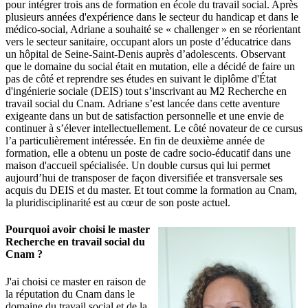
pour intégrer trois ans de formation en école du travail social. Après
plusieurs années d'expérience dans le secteur du handicap et dans le
médico-social, Adriane a souhaité se « challenger » en se réorientant
vers le secteur sanitaire, occupant alors un poste d’éducatrice dans
un hôpital de Seine-Saint-Denis auprès d’adolescents. Observant
que le domaine du social était en mutation, elle a décidé de faire un
pas de côté et reprendre ses études en suivant le diplôme d'État
d'ingénierie sociale (DEIS) tout s’inscrivant au M2 Recherche en
travail social du Cnam. Adriane s’est lancée dans cette aventure
exigeante dans un but de satisfaction personnelle et une envie de
continuer à s’élever intellectuellement. Le côté novateur de ce cursus
l’a particulièrement intéressée. En fin de deuxième année de
formation, elle a obtenu un poste de cadre socio-éducatif dans une
maison d'accueil spécialisée. Un double cursus qui lui permet
aujourd’hui de transposer de façon diversifiée et transversale ses
acquis du DEIS et du master. Et tout comme la formation au Cnam,
la pluridisciplinarité est au cœur de son poste actuel.
Pourquoi avoir choisi le master
Recherche en travail social du
Cnam ?
J'ai choisi ce master en raison de
la réputation du Cnam dans le
domaine du travail social et de la