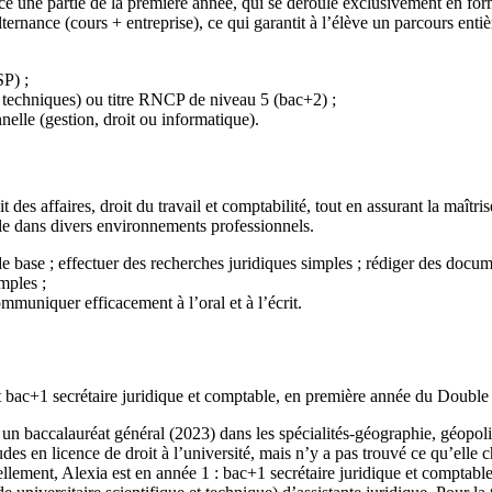
e une partie de la première année, qui se déroule exclusivement en form
ternance (cours + entreprise), ce qui garantit à l’élève un parcours ent
SP) ;
t techniques) ou titre RNCP de niveau 5 (bac+2) ;
nelle (gestion, droit ou informatique).
es affaires, droit du travail et comptabilité, tout en assurant la maîtri
ble dans divers environnements professionnels.
 base ; effectuer des recherches juridiques simples ; rédiger des docum
mples ;
ommuniquer efficacement à l’oral et à l’écrit.
t bac+1 secrétaire juridique et comptable, en première année du Double 
n baccalauréat général (2023) dans les spécialités-géographie, géopolit
des en licence de droit à l’université, mais n’y a pas trouvé ce qu’elle c
ellement, Alexia est en année 1 : bac+1 secrétaire juridique et comptabl