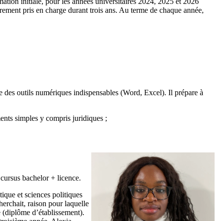
ation initiale, pour les années universitaires 2024, 2025 et 2026
ièrement pris en charge durant trois ans. Au terme de chaque année,
se des outils numériques indispensables (Word, Excel). Il prépare à
ents simples y compris juridiques ;
cursus bachelor + licence.
ique et sciences politiques
herchait, raison pour laquelle
e (diplôme d’établissement).