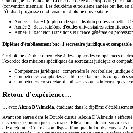
Compiègne. La Fondation EDF est associée à ce dispositif ; elle financ
(convention triennale). Les deuxième et troisième années ont lieu en al
l’étudiant progresse en obtenant un diplôme universitaire :
Année 1 : bac+1 (diplôme de spécialisation professionnelle : D
Année 2 : deust (diplôme d'études universitaires scientifiques e
Année 3 : bachelor Transitions et licence générale ou profession
Diplôme d'établissement bac+1 secrétaire juridique et comptable
Ce diplôme d'établissement vise à développer des compétences en droit d
l’exercice des missions spécifiques du secrétariat juridique et compta
Compétences juridiques : comprendre le vocabulaire juridique de
Compétences comptables : établir des documents comptables si
Compétences en secrétariat : utiliser les outils informatiques ; c
Retour d’expérience…
… avec
Alexia D’Almeida
, étudiante dans le diplôme d'établissemen
Avant son entrée dans le Double cursus, Alexia D’Almeida a effectué u
et sciences économiques et sociales. Elle a choisi de poursuivre ses étu
elle a rejoint le Cnam et son dispositif unique du Double cursus. Actu