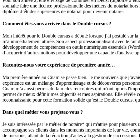
Pour son année 2, elle envisage de continuer en Deust (diplôme d’étude 
souhaite faire une licence professionnelle des métiers du notariat hors 
diplôme d’études supérieures de notariat pour devenir notaire.
Comment êtes-vous arrivée dans le Double cursus ?
Mon intérêt pour le Double cursus a débuté lorsque j’ai postulé sur 
m'a immédiatement attirée. Son aspect professionnalisant avec le fait 
développement de compétences en outils numériques essentiels (Word, Exc
d’acquérir d’autres notions pour développer une capacité d'analyse ap
Racontez-nous votre expérience de première année…
Ma première année au Cnam se passe bien. Je me souviens que j’avais à 
expérience est un mélange d'apprentissage et de découvertes personnell
Cnam m’a aussi permis de faire des rencontres qui m'ont appris l'impor
permet de mieux définir mes objectifs et mes aspirations. Elle révèle
reconnaissante pour cette formation solide qu’est le Double cursus, q
Dans quel métier vous projetez-vous ?
Je suis intéressée par le métier de notaire* qui m'attire pour plusieurs r
accompagne ses clients dans les moments importants de leur vie, comme 
de missions, allant de la rédaction d'actes à la gestion de successions. 