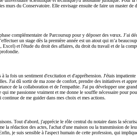
universitaire scientifique et technique) d’assistante juridique. Pour la
les murs du Conservatoire. Elle envisage ensuite de faire un master de droi
la phase complémentaire de Parcoursup pour y déposer des vœux. J’ai dé
d'effectuer un stage dès la première année est un atout qui m’a beaucoup
el) et l'étude du droit des affaires, du droit du travail et de la compt
profondie.
la fois un sentiment d'excitation et d'appréhension. J'étais impatiente 
es. J'ai dû sortir de ma zone de confort, prendre des initiatives et ap
tance de la collaboration et de l'empathie. J'ai pu développer une gran
 ce qui me passionne vraiment et me donne le souffle nécessaire pour po
ui continue de me guider dans mes choix et mes actions.
aisons. Tout d'abord, j'apprécie le rôle central du notaire dans la sécurisat
la rédaction des actes, l'achat d'une maison ou la transmission de leur 
Enfin, je suis sensible à l'aspect humain de cette profession, qui implique