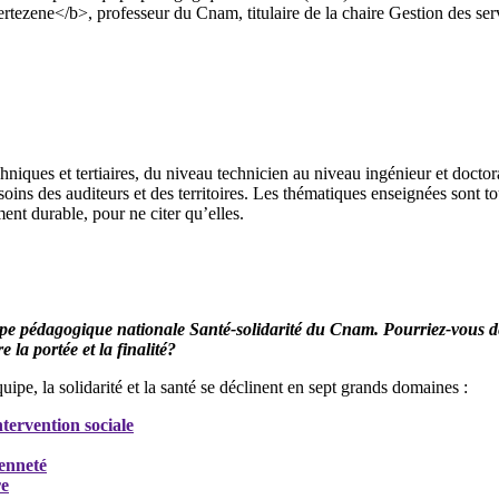
rtezene</b>, professeur du Cnam, titulaire de la chaire Gestion des serv
iques et tertiaires, du niveau technicien au niveau ingénieur et doctora
ins des auditeurs et des territoires. Les thématiques enseignées sont tou
nt durable, pour ne citer qu’elles.
ipe pédagogique nationale Santé-solidarité du Cnam. Pourriez-vous d
 la portée et la finalité?
uipe, la solidarité et la santé se déclinent en sept grands domaines :
ntervention sociale
enneté
re