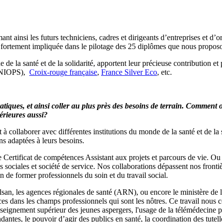
 ainsi les futurs techniciens, cadres et dirigeants d’entreprises et d’org
 fortement impliquée dans le pilotage des 25 diplômes que nous proposon
la santé et de la solidarité, apportent leur précieuse contribution et p
NIOPS),
Croix-rouge française
,
France Silver Eco
, etc.
tiques, et ainsi coller au plus près des besoins de terrain. Comment
érieures aussi?
 à collaborer avec différentes institutions du monde de la santé et de l
ns adaptées à leurs besoins.
ertificat de compétences Assistant aux projets et parcours de vie. Ou e
ons sociales et société de service. Nos collaborations dépassent nos fron
n de former professionnels du soin et du travail social.
n, les agences régionales de santé (ARN), ou encore le ministère de la
s dans les champs professionnels qui sont les nôtres. Ce travail nous c
enseignement supérieur des jeunes aspergers, l'usage de la télémédecine
s, le pouvoir d’agir des publics en santé, la coordination des tutelles 