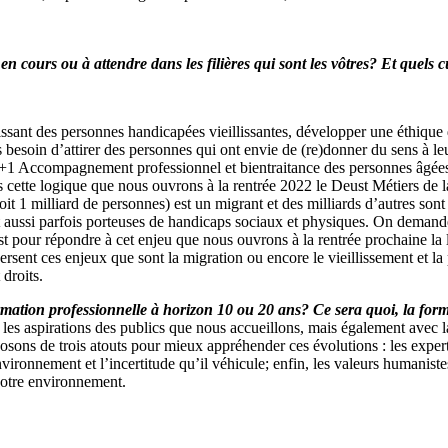
 en cours ou à attendre dans les filières qui sont les vôtres? Et quel
ssant des personnes handicapées vieillissantes, développer une éthique d
besoin d’attirer des personnes qui ont envie de (re)donner du sens à leu
+1 Accompagnement professionnel et bientraitance des personnes âgée
ns cette logique que nous ouvrons à la rentrée 2022 le Deust Métiers de l
t 1 milliard de personnes) est un migrant et des milliards d’autres sont
ont aussi parfois porteuses de handicaps sociaux et physiques. On demand
t pour répondre à cet enjeu que nous ouvrons à la rentrée prochaine la li
versent ces enjeux que sont la migration ou encore le vieillissement et l
droits.
ormation professionnelle à horizon 10 ou 20 ans? Ce sera quoi, la for
 les aspirations des publics que nous accueillons, mais également avec 
osons de trois atouts pour mieux appréhender ces évolutions : les experti
ronnement et l’incertitude qu’il véhicule; enfin, les valeurs humanistes
otre environnement.