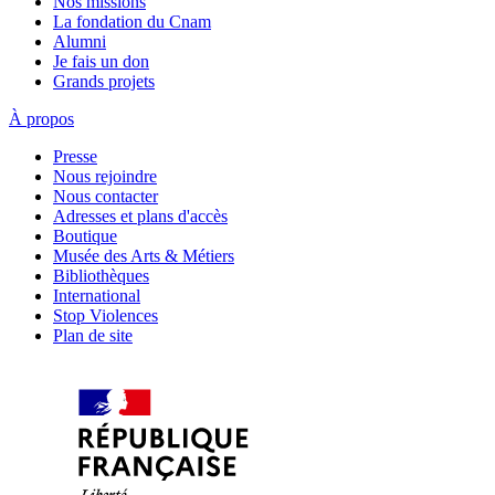
Nos missions
La fondation du Cnam
Alumni
Je fais un don
Grands projets
À propos
Presse
Nous rejoindre
Nous contacter
Adresses et plans d'accès
Boutique
Musée des Arts & Métiers
Bibliothèques
International
Stop Violences
Plan de site