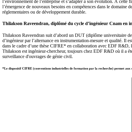
l’environnement de l’entreprise et s’adapter à son évolution. À cette fi
l’émergence de nouveaux besoins en compétences dans le domaine de l’i
réglementaires ou de développement durable.
Thilakson Raveendran, diplômé du cycle d’ingénieur Cnam en ins
Thilakson Raveendran suit d’abord un DUT (diplôme universitaire de te
d’ingénieur par l’alternance en instrumentation-mesure et qualité. Il
dans le cadre d’une thèse CIFRE* en collaboration avec EDF R&D, le 
Thilakson est ingénieur-chercheur, toujours chez EDF R&D où il a été re
surveillance d'ouvrages de génie civil.
*Le dispositif CIFRE (conventions industrielles de formation par la recherche) permet aux e