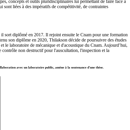
s, concepts et outils pluridisciplinaires lui permettant de faire face à
sont liées à des impératifs de compétitivité, de contraintes
il sort diplômé en 2017. Il rejoint ensuite le Cnam pour une formation
obtenu son diplôme en 2020, Thilakson décide de poursuivre des études
et le laboratoire de mécanique et d'acoustique du Cnam. Aujourd’hui,
ontrôle non destructif pour l'auscultation, l'inspection et la
llaboration avec un laboratoire public, amène à la soutenance d'une thèse.