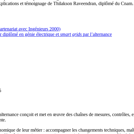
, explications et témoignage de Thilakson Raveendran, diplômé du Cnam.
artenariat avec Ingénieurs 2000)
r diplômé en génie électrique et
smart grids
par l’alternance
5
lternance conçoit et met en œuvre des chaînes de mesures, contrôles, ess
nte.
conomique de leur métier : accompagner les changements techniques, maît