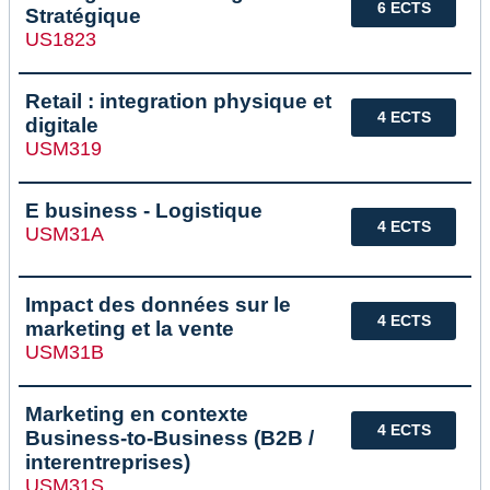
6 ECTS
Stratégique
US1823
Retail : integration physique et
4 ECTS
digitale
USM319
E business - Logistique
4 ECTS
USM31A
Impact des données sur le
4 ECTS
marketing et la vente
USM31B
Marketing en contexte
4 ECTS
Business-to-Business (B2B /
interentreprises)
USM31S