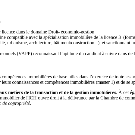
:
ne licence dans le domaine Droit- économie-gestion
e compatible avec la spécialisation immobilière de la licence 3 (format
 urbanisme, architecture, bâtiment/construction...), et sanctionnant u
personnels (VAPP) reconnaissant l’aptitude du candidat à suivre dans de
compétences immobilières de base utiles dans l’exercice de toute les ac
 leurs connaissances et compétences immobilières (master 1) et de se sp
ux métiers de la transaction et de la gestion immobilières
. À cet ég
e Immobilier de l'ICH ouvre droit à la délivrance par la Chambre de comm
c de copropriété
.