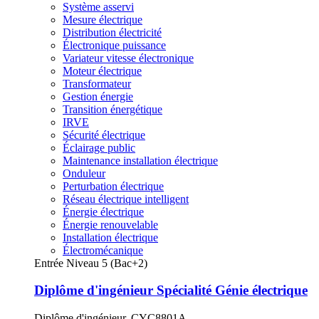
Système asservi
Mesure électrique
Distribution électricité
Électronique puissance
Variateur vitesse électronique
Moteur électrique
Transformateur
Gestion énergie
Transition énergétique
IRVE
Sécurité électrique
Éclairage public
Maintenance installation électrique
Onduleur
Perturbation électrique
Réseau électrique intelligent
Énergie électrique
Énergie renouvelable
Installation électrique
Électromécanique
Entrée Niveau 5 (Bac+2)
Diplôme d'ingénieur Spécialité Génie électrique
Diplôme d'ingénieur, CYC8801A