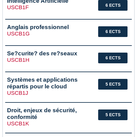
Intelligence Artificielle
6 ECTS
USCB1F
Anglais professionnel
6 ECTS
USCB1G
Se?curite? des re?seaux
6 ECTS
USCB1H
Systèmes et applications
5 ECTS
répartis pour le cloud
USCB1J
Droit, enjeux de sécurité,
5 ECTS
conformité
USCB1K